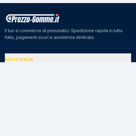
Il tuo e-commerce di pneumatici. Spedizione rapida in tutta
Italia, pagamenti sicuri e assistenza dedicata.
ASSISTENZA
AZIENDA
PAGAMENTI SICURI
🔒
Transazioni protette · Certificato SSL 256-bit