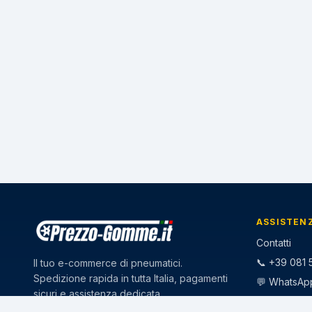
ASSISTEN
Contatti
📞 +39 081 5
Il tuo e-commerce di pneumatici.
Spedizione rapida in tutta Italia, pagamenti
💬 WhatsAp
sicuri e assistenza dedicata.
✉️
info@pr