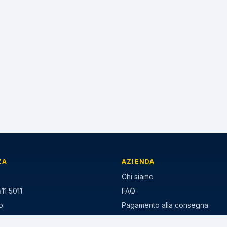
ZA
AZIENDA
Chi siamo
11 5011
FAQ
p
Pagamento alla consegna
ezzo-gomme.it
Paga a rate Klarna