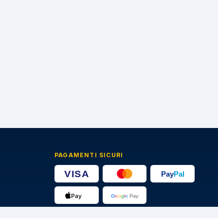
PAGAMENTI SICURI
🔒
Transazioni protette · Certificato SSL 256-bit