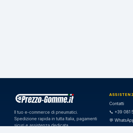
ASSISTEN
Contatti
📞 +39 081 5
Il tuo e-commerce di pneumatici.
Spedizione rapida in tutta Italia, pagamenti
💬 WhatsAp
sicuri e assistenza dedicata.
✉️
info@pr