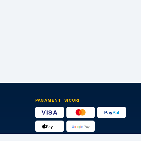
PAGAMENTI SICURI
🔒
Transazioni protette · Certificato SSL 256-bit