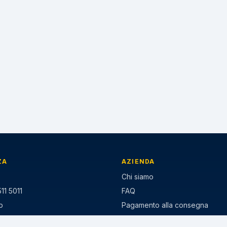
ZA
AZIENDA
Chi siamo
11 5011
FAQ
p
Pagamento alla consegna
ezzo-gomme.it
Paga a rate Klarna