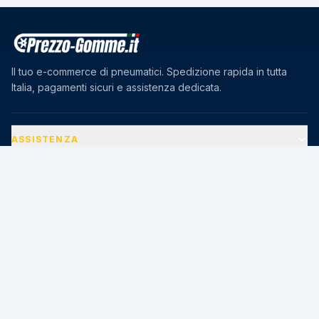
Il tuo e-commerce di pneumatici. Spedizione rapida in tutta
Italia, pagamenti sicuri e assistenza dedicata.
ASSISTENZA
AZIENDA
PAGAMENTI SICURI
🔒
Transazioni protette · Certificato SSL 256-bit