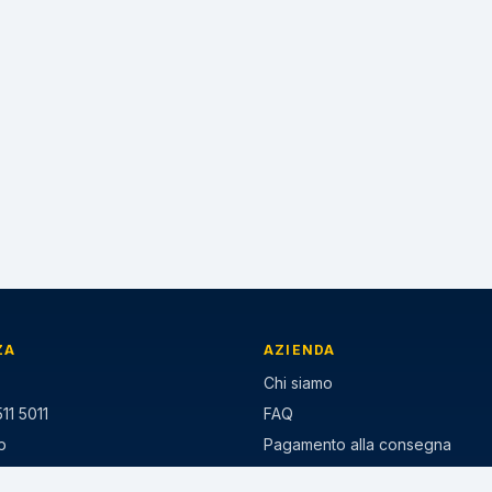
ZA
AZIENDA
Chi siamo
11 5011
FAQ
p
Pagamento alla consegna
ezzo-gomme.it
Paga a rate Klarna