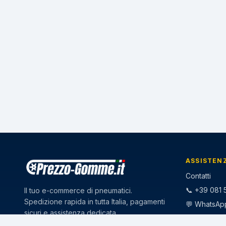
ASSISTEN
Contatti
📞 +39 081 5
Il tuo e-commerce di pneumatici.
Spedizione rapida in tutta Italia, pagamenti
💬 WhatsAp
sicuri e assistenza dedicata.
✉️
info@pr