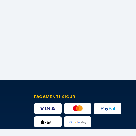
PAGAMENTI SICURI
🔒
Transazioni protette · Certificato SSL 256-bit