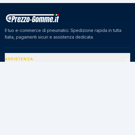
Il tuo e-commerce di pneumatici. Spedizione rapida in tutta
Italia, pagamenti sicuri e assistenza dedicata.
ASSISTENZA
AZIENDA
PAGAMENTI SICURI
🔒
Transazioni protette · Certificato SSL 256-bit