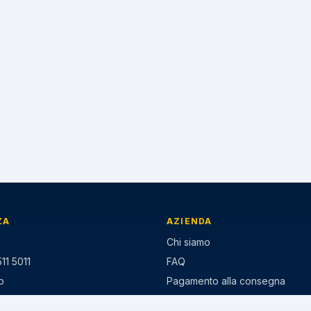
ZA
AZIENDA
Chi siamo
11 5011
FAQ
p
Pagamento alla consegna
ezzo-gomme.it
Paga a rate Klarna