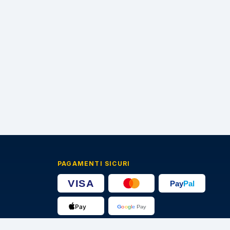
PAGAMENTI SICURI
🔒
Transazioni protette · Certificato SSL 256-bit