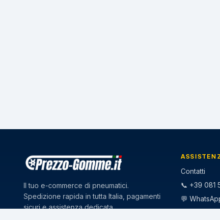
ASSISTEN
Contatti
📞 +39 081 5
Il tuo e-commerce di pneumatici.
Spedizione rapida in tutta Italia, pagamenti
💬 WhatsAp
sicuri e assistenza dedicata.
✉️
info@pr