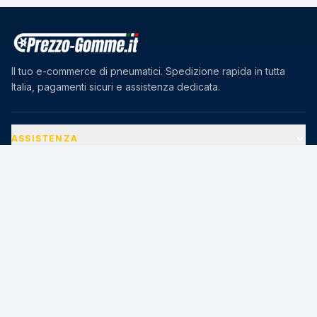
Il tuo e-commerce di pneumatici. Spedizione rapida in tutta
Italia, pagamenti sicuri e assistenza dedicata.
ASSISTENZA
AZIENDA
PAGAMENTI SICURI
🔒
Transazioni protette · Certificato SSL 256-bit