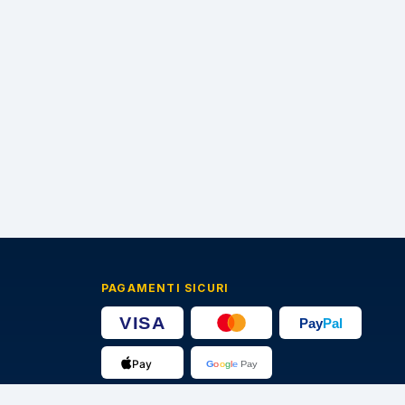
PAGAMENTI SICURI
🔒
Transazioni protette · Certificato SSL 256-bit