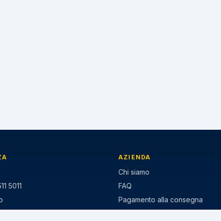
ZA
AZIENDA
Chi siamo
11 5011
FAQ
p
Pagamento alla consegna
ezzo-gomme.it
Paga a rate Klarna