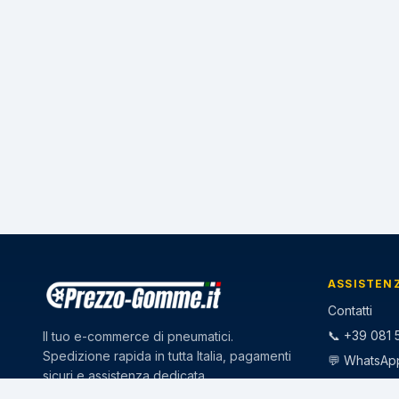
ASSISTEN
Contatti
📞 +39 081 5
Il tuo e-commerce di pneumatici.
Spedizione rapida in tutta Italia, pagamenti
💬 WhatsAp
sicuri e assistenza dedicata.
✉️
info@pr