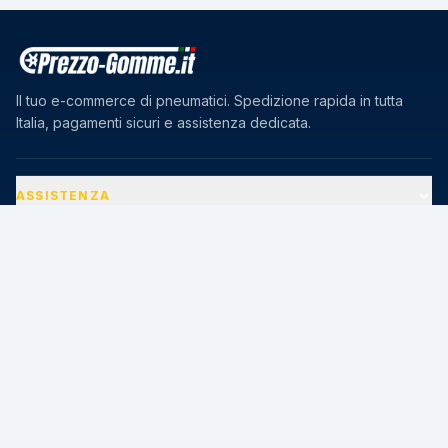
Il tuo e-commerce di pneumatici. Spedizione rapida in tutta
Italia, pagamenti sicuri e assistenza dedicata.
ASSISTENZA
AZIENDA
PAGAMENTI SICURI
🔒
Transazioni protette · Certificato SSL 256-bit