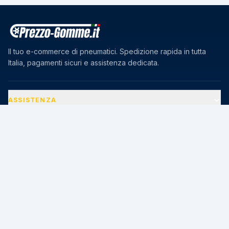
Il tuo e-commerce di pneumatici. Spedizione rapida in tutta
Italia, pagamenti sicuri e assistenza dedicata.
ASSISTENZA
AZIENDA
PAGAMENTI SICURI
🔒
Transazioni protette · Certificato SSL 256-bit