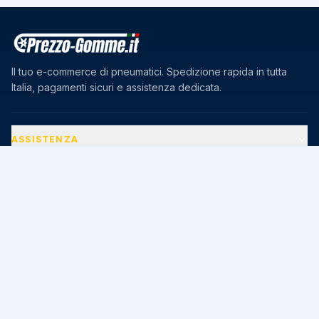
Il tuo e-commerce di pneumatici. Spedizione rapida in tutta
Italia, pagamenti sicuri e assistenza dedicata.
ASSISTENZA
AZIENDA
PAGAMENTI SICURI
🔒
Transazioni protette · Certificato SSL 256-bit