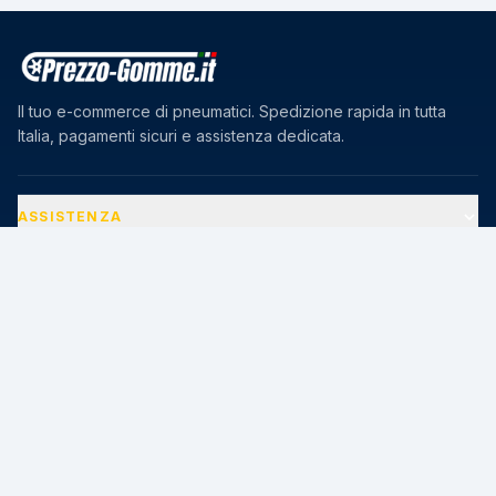
Il tuo e-commerce di pneumatici. Spedizione rapida in tutta
Italia, pagamenti sicuri e assistenza dedicata.
ASSISTENZA
AZIENDA
PAGAMENTI SICURI
🔒
Transazioni protette · Certificato SSL 256-bit