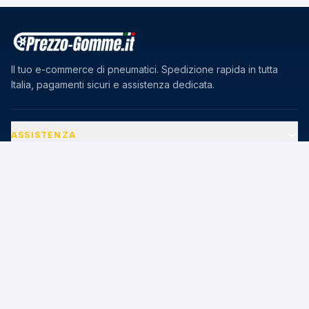
Il tuo e-commerce di pneumatici. Spedizione rapida in tutta
Italia, pagamenti sicuri e assistenza dedicata.
ASSISTENZA
AZIENDA
PAGAMENTI SICURI
🔒
Transazioni protette · Certificato SSL 256-bit