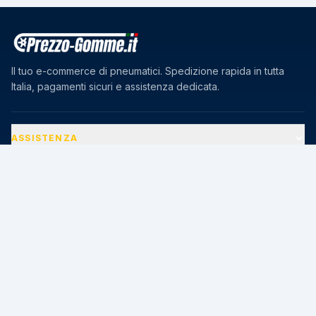
Il tuo e-commerce di pneumatici. Spedizione rapida in tutta
Italia, pagamenti sicuri e assistenza dedicata.
ASSISTENZA
AZIENDA
PAGAMENTI SICURI
🔒
Transazioni protette · Certificato SSL 256-bit