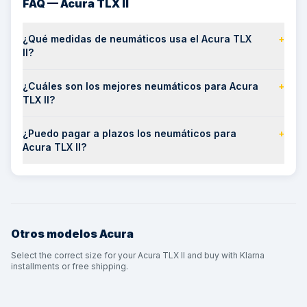
FAQ — Acura TLX II
¿Qué medidas de neumáticos usa el Acura TLX
+
II?
¿Cuáles son los mejores neumáticos para Acura
+
TLX II?
¿Puedo pagar a plazos los neumáticos para
+
Acura TLX II?
Otros modelos
Acura
Select the correct size for your Acura TLX II and buy with Klarna
installments or free shipping.