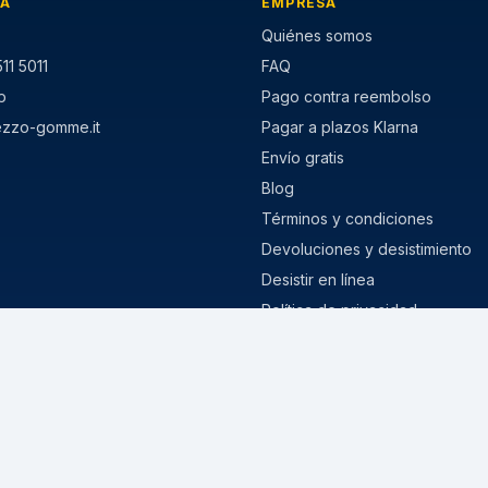
IA
EMPRESA
Quiénes somos
11 5011
FAQ
p
Pago contra reembolso
ezzo-gomme.it
Pagar a plazos Klarna
Envío gratis
Blog
Términos y condiciones
Devoluciones y desistimiento
Desistir en línea
Política de privacidad
Política de cookies
MISURE POPOLARI
stivi
205/55 R16