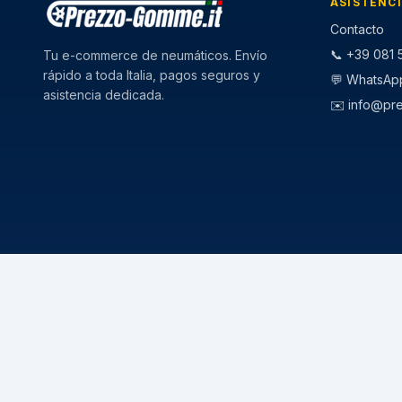
ASISTENC
Contacto
📞 +39 081 5
Tu e-commerce de neumáticos. Envío
rápido a toda Italia, pagos seguros y
💬 WhatsAp
asistencia dedicada.
✉️
info@pr
CATEGORIE
STAGIONI
Pneumatici Auto
Pneumatici E