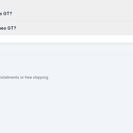
eo GT?
omeo GT?
nstallments or free shipping.