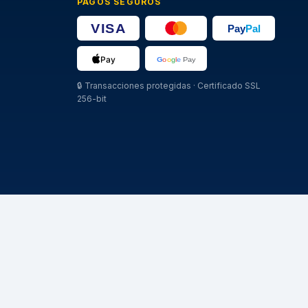
PAGOS SEGUROS
🔒
Transacciones protegidas · Certificado SSL
256-bit
MARCHE
Michelin