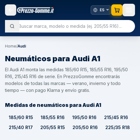
Home
/
Audi
Neumáticos para
Audi
A1
El Audi A1 monta las medidas 185/60 R15, 185/55 R16, 195/50
R16, 215/45 R16 de serie. En PrezzoGomme encontrarás
modelos de todas las marcas — verano, invierno y todo
tiempo — con pago Klarna y envío gratis.
Medidas de neumáticos para Audi A1
185/60 R15
185/55 R16
195/50 R16
215/45 R16
215/40 R17
205/55 R15
205/50 R16
225/35 R18