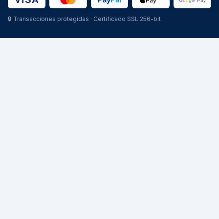
🔒
Transacciones protegidas · Certificado SSL 256-bit
CATEGORIE
STAGIONI
Pneumatici Auto
Pneumatici Estivi
Pneumatici Autocarro
Pneumatici Invernali
Pneumatici Agricoli
Pneumatici 4 Stagioni
MISURE POPOLARI
MARCHE
205/55 R16
Michelin
195/65 R15
Pirelli
225/45 R17
Continental
205/60 R16
Bridgestone
215/55 R17
Goodyear
185/65 R15
Nokian
225/40 R18
Hankook
235/45 R18
Falken