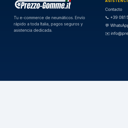
ASISTENC
Contacto
📞 +39 081 5
Tu e-commerce de neumáticos. Envío
rápido a toda Italia, pagos seguros y
💬 WhatsAp
asistencia dedicada.
✉️
info@pr
CATEGORIE
STAGIONI
Pneumatici Auto
Pneumatici E