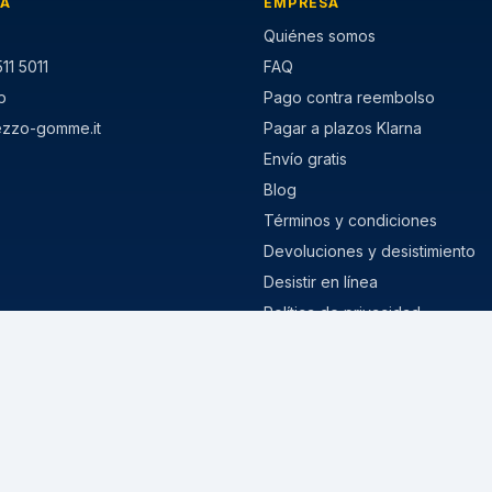
IA
EMPRESA
Quiénes somos
11 5011
FAQ
p
Pago contra reembolso
ezzo-gomme.it
Pagar a plazos Klarna
Envío gratis
Blog
Términos y condiciones
Devoluciones y desistimiento
Desistir en línea
Política de privacidad
Política de cookies
MISURE POPOLARI
stivi
205/55 R16