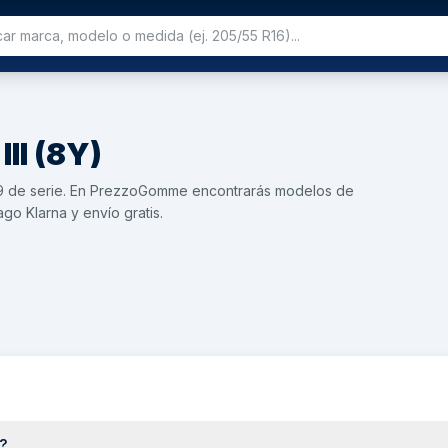
III (8Y)
 R19 de serie. En PrezzoGomme encontrarás modelos de
go Klarna y envío gratis.
?