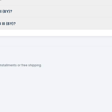
I (8Y)?
III (8Y)?
installments or free shipping.