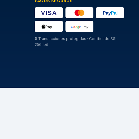
PAGOS SEGUROS
🔒
Transacciones protegidas · Certificado SSL
256-bit
MARCHE
Michelin