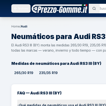
Volver
Home
/
Audi
Neumáticos para
Audi
RS3 
El Audi RS3 III (8Y) monta las medidas 265/30 R19, 235/35
todas las marcas — verano, invierno y todo tiempo — con pa
Medidas de neumáticos para Audi RS3 III (8Y)
265/30 R19
235/35 R19
FAQ — Audi RS3 III (8Y)
¿Qué medidas de neumáticos usa el Audi RS3 III (8Y)