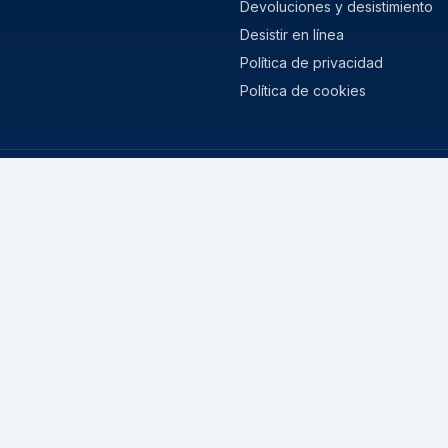
Devoluciones y desistimiento
Desistir en línea
Política de privacidad
Política de cookies
MISURE POPOLARI
stivi
205/55 R16
nvernali
195/65 R15
 Stagioni
225/45 R17
205/60 R16
215/55 R17
185/65 R15
225/40 R18
235/45 R18