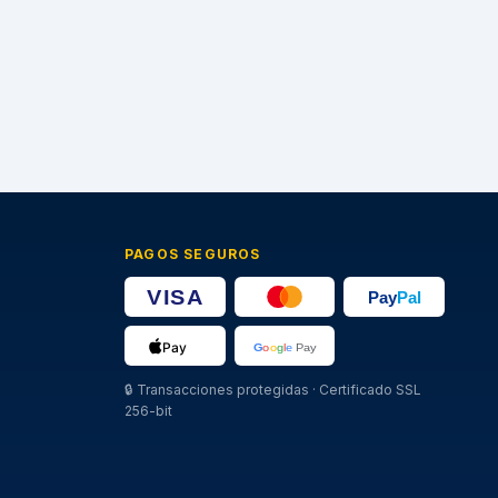
PAGOS SEGUROS
🔒
Transacciones protegidas · Certificado SSL
256-bit