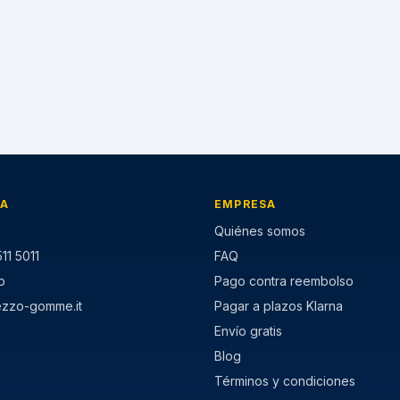
IA
EMPRESA
Quiénes somos
11 5011
FAQ
p
Pago contra reembolso
ezzo-gomme.it
Pagar a plazos Klarna
Envío gratis
Blog
Términos y condiciones