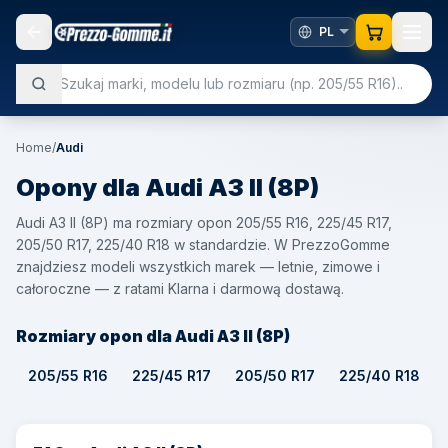
Home
/
Audi
Opony dla
Audi
A3 II (8P)
Audi A3 II (8P) ma rozmiary opon 205/55 R16, 225/45 R17,
205/50 R17, 225/40 R18 w standardzie. W PrezzoGomme
znajdziesz modeli wszystkich marek — letnie, zimowe i
całoroczne — z ratami Klarna i darmową dostawą.
Rozmiary opon dla Audi A3 II (8P)
205/55 R16
225/45 R17
205/50 R17
225/40 R18