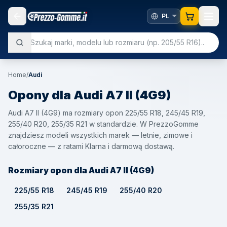
Home
/
Audi
Opony dla
Audi
A7 II (4G9)
Audi A7 II (4G9) ma rozmiary opon 225/55 R18, 245/45 R19,
255/40 R20, 255/35 R21 w standardzie. W PrezzoGomme
znajdziesz modeli wszystkich marek — letnie, zimowe i
całoroczne — z ratami Klarna i darmową dostawą.
Rozmiary opon dla Audi A7 II (4G9)
225/55 R18
245/45 R19
255/40 R20
255/35 R21