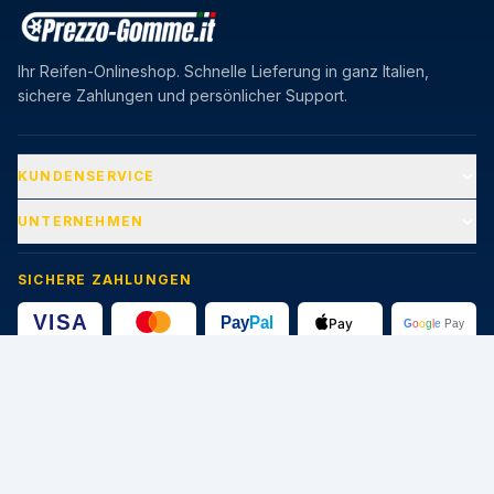
Ihr Reifen-Onlineshop. Schnelle Lieferung in ganz Italien,
sichere Zahlungen und persönlicher Support.
KUNDENSERVICE
UNTERNEHMEN
SICHERE ZAHLUNGEN
🔒
Geschützte Transaktionen · SSL-Zertifikat 256-bit
CATEGORIE
STAGIONI
Pneumatici Auto
Pneumatici Estivi