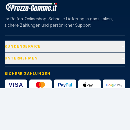
Ihr Reifen-Onlineshop. Schnelle Lieferung in ganz Italien,
sichere Zahlungen und persönlicher Support.
KUNDENSERVICE
UNTERNEHMEN
SICHERE ZAHLUNGEN
🔒
Geschützte Transaktionen · SSL-Zertifikat 256-bit
CATEGORIE
STAGIONI
Pneumatici Auto
Pneumatici Estivi