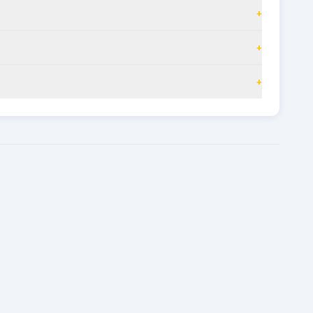
+
+
+