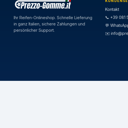
KUNDENSE
Kontakt
📞 +39 081 5
Ihr Reifen-Onlineshop. Schnelle Lieferung
in ganz Italien, sichere Zahlungen und
💬 WhatsAp
persönlicher Support.
✉️
info@pr
CATEGORIE
STAGIONI
Pneumatici Auto
Pneumatici E