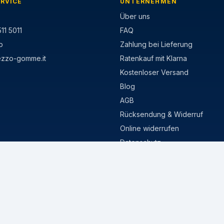
RVICE
UNTERNEHMEN
Über uns
11 5011
FAQ
p
Zahlung bei Lieferung
ezzo-gomme.it
Ratenkauf mit Klarna
Kostenloser Versand
Blog
AGB
Rücksendung & Widerruf
Online widerrufen
Datenschutz
Cookie-Richtlinie
MISURE POPOLARI
stivi
205/55 R16