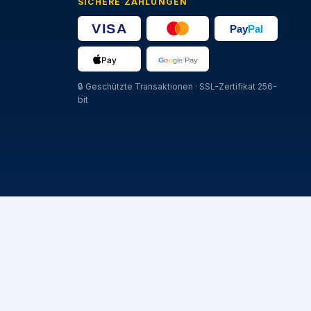
SICHERE ZAHLUNGEN
🔒
Geschützte Transaktionen · SSL-Zertifikat 256-
bit
MARCHE
Michelin