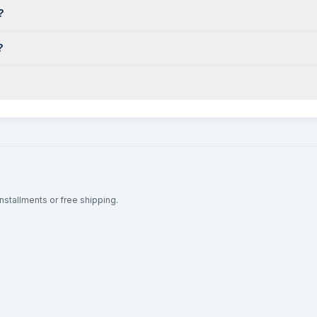
?
?
nstallments or free shipping.