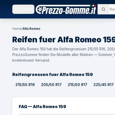
Zurück
Home
/
Alfa Romeo
Reifen fuer
Alfa Romeo
15
Der Alfa Romeo 159 hat die Reifengroessen 215/55 R16, 205/
PrezzoGomme finden Sie Modelle aller Marken — Sommer, Wi
kostenlosem Versand.
Reifengroessen fuer Alfa Romeo 159
215/55 R16
205/50 R17
215/50 R17
225/45 R17
FAQ — Alfa Romeo 159