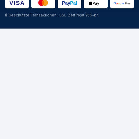
🔒
Geschützte Transaktionen · SSL-Zertifikat 256-bit
CATEGORIE
STAGIONI
Pneumatici Auto
Pneumatici Estivi
Pneumatici Autocarro
Pneumatici Invernali
Pneumatici Agricoli
Pneumatici 4 Stagioni
MISURE POPOLARI
MARCHE
205/55 R16
Michelin
195/65 R15
Pirelli
225/45 R17
Continental
205/60 R16
Bridgestone
215/55 R17
Goodyear
185/65 R15
Nokian
225/40 R18
Hankook
235/45 R18
Falken