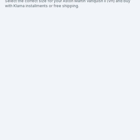
Select the correct size for your Aston Martin Vanquish II (VH) and buy
with Klarna installments or free shipping.