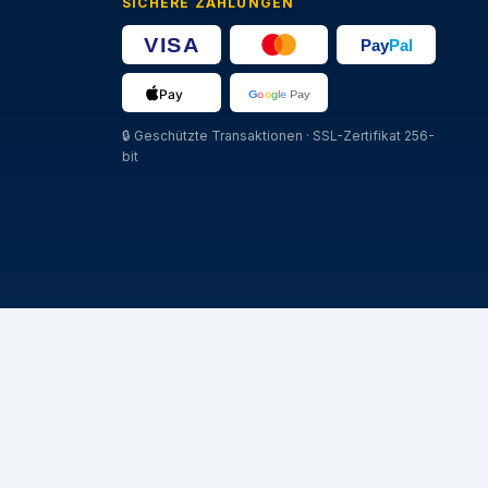
SICHERE ZAHLUNGEN
🔒
Geschützte Transaktionen · SSL-Zertifikat 256-
bit
MARCHE
Michelin