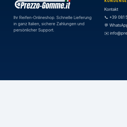
KUNDENSE
Kontakt
📞 +39 081 5
Ihr Reifen-Onlineshop. Schnelle Lieferung
in ganz Italien, sichere Zahlungen und
💬 WhatsAp
persönlicher Support.
✉️
info@pr
CATEGORIE
STAGIONI
Pneumatici Auto
Pneumatici E