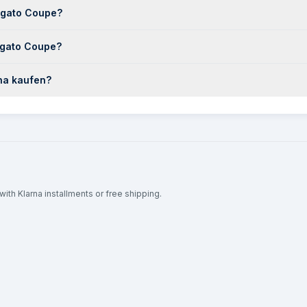
agato Coupe?
agato Coupe?
na kaufen?
ith Klarna installments or free shipping.