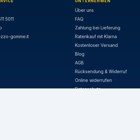
RVICE
UNTERNEHMEN
Über uns
11 5011
FAQ
p
Zahlung bei Lieferung
ezzo-gomme.it
Ratenkauf mit Klarna
Kostenloser Versand
Blog
AGB
Rücksendung & Widerruf
Online widerrufen
Datenschutz
Cookie-Richtlinie
MISURE POPOLARI
stivi
205/55 R16