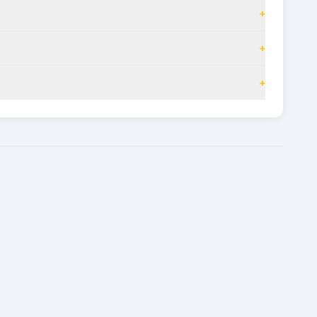
+
+
+