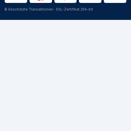
🔒
Geschützte Transaktionen · SSL-Zertifikat 256-bit
CATEGORIE
STAGIONI
Pneumatici Auto
Pneumatici Estivi
Pneumatici Autocarro
Pneumatici Invernali
Pneumatici Agricoli
Pneumatici 4 Stagioni
MISURE POPOLARI
MARCHE
205/55 R16
Michelin
195/65 R15
Pirelli
225/45 R17
Continental
205/60 R16
Bridgestone
215/55 R17
Goodyear
185/65 R15
Nokian
225/40 R18
Hankook
235/45 R18
Falken