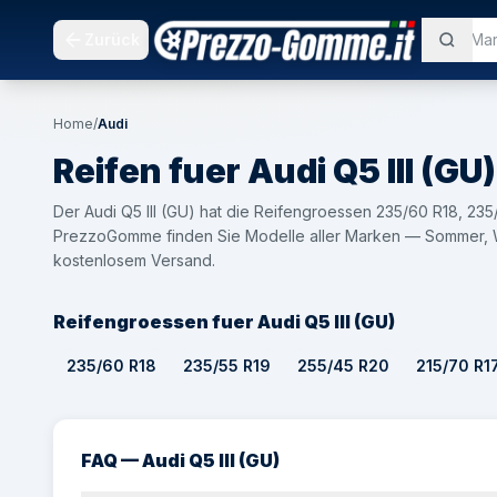
Zurück
Home
/
Audi
Reifen fuer
Audi
Q5 III (GU)
Der Audi Q5 III (GU) hat die Reifengroessen 235/60 R18, 235
PrezzoGomme finden Sie Modelle aller Marken — Sommer, Wi
kostenlosem Versand.
Reifengroessen fuer Audi Q5 III (GU)
235/60 R18
235/55 R19
255/45 R20
215/70 R1
FAQ — Audi Q5 III (GU)