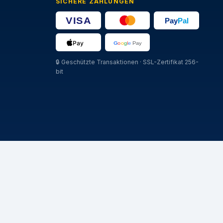
SICHERE ZAHLUNGEN
🔒
Geschützte Transaktionen · SSL-Zertifikat 256-
bit
MARCHE
Michelin