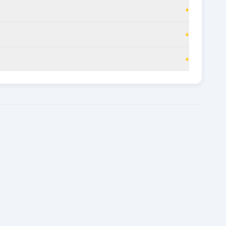
+
+
+