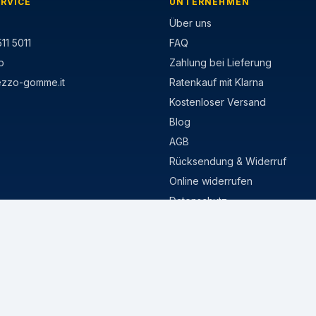
RVICE
UNTERNEHMEN
Über uns
11 5011
FAQ
p
Zahlung bei Lieferung
ezzo-gomme.it
Ratenkauf mit Klarna
Kostenloser Versand
Blog
AGB
Rücksendung & Widerruf
Online widerrufen
Datenschutz
Cookie-Richtlinie
MISURE POPOLARI
stivi
205/55 R16