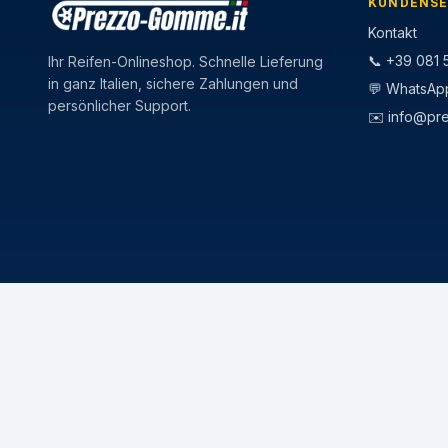
KUNDENSE
Kontakt
📞 +39 081 5
Ihr Reifen-Onlineshop. Schnelle Lieferung
in ganz Italien, sichere Zahlungen und
💬 WhatsAp
persönlicher Support.
✉️
info@pr
CATEGORIE
STAGIONI
Pneumatici Auto
Pneumatici E