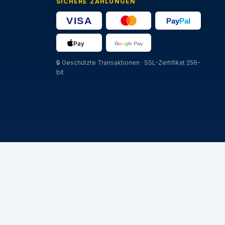
SICHERE ZAHLUNGEN
🔒
Geschützte Transaktionen · SSL-Zertifikat 256-
bit
MARCHE
Michelin