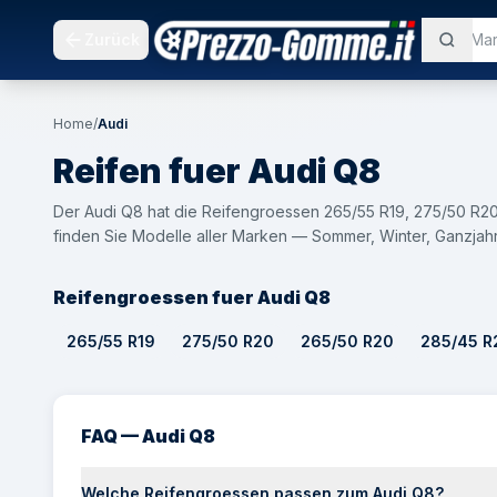
Zurück
Home
/
Audi
Reifen fuer
Audi
Q8
Der Audi Q8 hat die Reifengroessen 265/55 R19, 275/50 R
finden Sie Modelle aller Marken — Sommer, Winter, Ganzjah
Reifengroessen fuer Audi Q8
265/55 R19
275/50 R20
265/50 R20
285/45 R
FAQ — Audi Q8
Welche Reifengroessen passen zum Audi Q8?