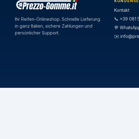
KUNDENSE
Kontakt
📞 +39 081 5
Ihr Reifen-Onlineshop. Schnelle Lieferung
in ganz Italien, sichere Zahlungen und
💬 WhatsAp
persönlicher Support.
✉️
info@pr
CATEGORIE
STAGIONI
Pneumatici Auto
Pneumatici E