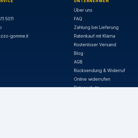
RVICE
UNTERNEHMEN
Über uns
11 5011
FAQ
p
Zahlung bei Lieferung
ezzo-gomme.it
Ratenkauf mit Klarna
Kostenloser Versand
Blog
AGB
Rücksendung & Widerruf
Online widerrufen
Datenschutz
Cookie-Richtlinie
MISURE POPOLARI
stivi
205/55 R16