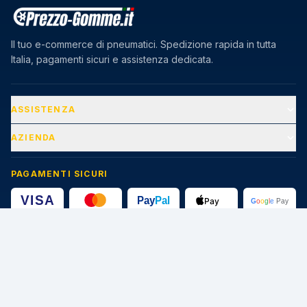
Il tuo e-commerce di pneumatici. Spedizione rapida in tutta
Italia, pagamenti sicuri e assistenza dedicata.
ASSISTENZA
AZIENDA
PAGAMENTI SICURI
🔒
Transazioni protette · Certificato SSL 256-bit
CATEGORIE
STAGIONI
Pneumatici Auto
Pneumatici Estivi