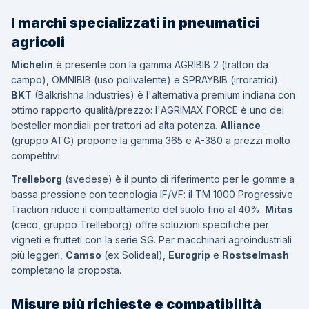
I marchi specializzati in pneumatici
agricoli
Michelin
è presente con la gamma
AGRIBIB 2
(trattori da
campo),
OMNIBIB
(uso polivalente) e
SPRAYBIB
(irroratrici).
BKT
(Balkrishna Industries) è l'alternativa premium indiana con
ottimo rapporto qualità/prezzo: l'
AGRIMAX FORCE
è uno dei
besteller mondiali per trattori ad alta potenza.
Alliance
(gruppo ATG) propone la gamma
365
e
A-380
a prezzi molto
competitivi.
Trelleborg
(svedese) è il punto di riferimento per le gomme a
bassa pressione con tecnologia IF/VF: il
TM 1000 Progressive
Traction
riduce il compattamento del suolo fino al 40%.
Mitas
(ceco, gruppo Trelleborg) offre soluzioni specifiche per
vigneti e frutteti con la serie
SG
. Per macchinari agroindustriali
più leggeri,
Camso
(ex Solideal),
Eurogrip
e
Rostselmash
completano la proposta.
Misure più richieste e compatibilità