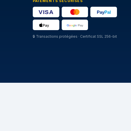
PAIEMENTS SÉCURISÉS
🔒
Transactions protégées · Certificat SSL 256-bit
MARCHE
Michelin