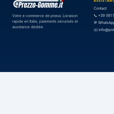
ASSISTAN
Contact
📞 +39 081 5
Votre e-commerce de pneus. Livraison
rapide en Italie, paiements sécurisés et
💬 WhatsAp
assistance dédiée.
✉️
info@pr
CATEGORIE
STAGIONI
Pneumatici Auto
Pneumatici E