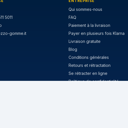
CE
ENTREPRISE
Qui sommes-nous
11 5011
FAQ
p
Paiement à la livraison
ezzo-gomme.it
Payer en plusieurs fois Klarna
Livraison gratuite
Blog
Conditions générales
Retours et rétractation
Se rétracter en ligne
Politique de confidentialité
Politique de cookies
MISURE POPOLARI
stivi
205/55 R16