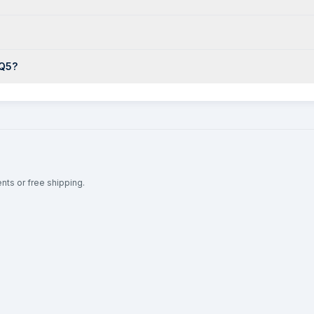
 Q5?
ents or free shipping.