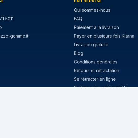
CE
ENTREPRISE
Qui sommes-nous
11 5011
FAQ
p
Paiement à la livraison
ezzo-gomme.it
Payer en plusieurs fois Klarna
Livraison gratuite
Blog
Conditions générales
Retours et rétractation
Se rétracter en ligne
Politique de confidentialité
Politique de cookies
MISURE POPOLARI
stivi
205/55 R16