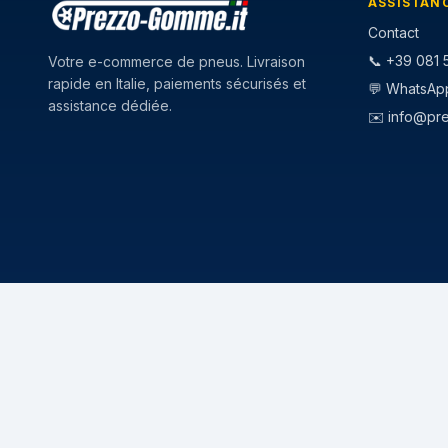
ASSISTAN
Contact
📞 +39 081 5
Votre e-commerce de pneus. Livraison
rapide en Italie, paiements sécurisés et
💬 WhatsAp
assistance dédiée.
✉️
info@pr
CATEGORIE
STAGIONI
Pneumatici Auto
Pneumatici E