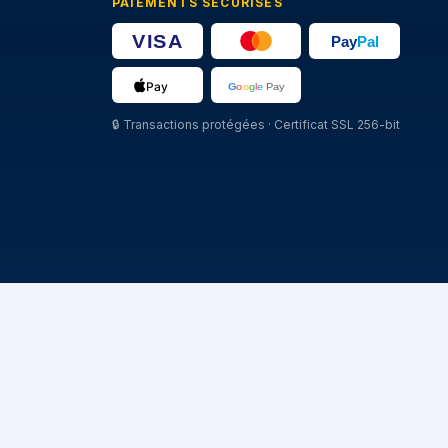
PAIEMENTS SÉCURISÉS
🔒
Transactions protégées · Certificat SSL 256-bit
MARCHE
Michelin