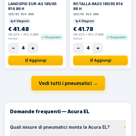
LANDSPID EUR-AS 185/65
ROTALLA RA03 185/65 R14
R14 86 H
86 H
185/65 R14 86H
185/65 R14 86H
4 Stagioni
4 Stagioni
€
41.48
€
41.78
IVA 22% + PFU (1.80€)
IVA 22% + PFU (1.80€)
✅
Disponibile
✅
Disponibile
inclusi
inclusi
−
+
−
+
4
4
🛒 Aggiungi
🛒 Aggiungi
Vedi tutti i pneumatici
→
Domande frequenti — Acura EL
Quali misure di pneumatici monta la Acura EL?
+