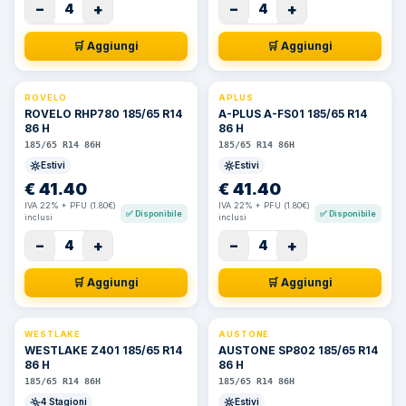
−
+
−
+
4
4
🛒 Aggiungi
🛒 Aggiungi
ROVELO
APLUS
ROVELO RHP780 185/65 R14
A-PLUS A-FS01 185/65 R14
86 H
86 H
185/65 R14 86H
185/65 R14 86H
Estivi
Estivi
€
41.40
€
41.40
IVA 22% + PFU (1.80€)
IVA 22% + PFU (1.80€)
✅
Disponibile
✅
Disponibile
inclusi
inclusi
−
+
−
+
4
4
🛒 Aggiungi
🛒 Aggiungi
WESTLAKE
AUSTONE
WESTLAKE Z401 185/65 R14
AUSTONE SP802 185/65 R14
86 H
86 H
185/65 R14 86H
185/65 R14 86H
4 Stagioni
Estivi