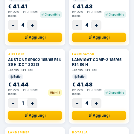
€
41.41
€
41.43
IVA 22% + PFU (1.80€)
IVA 22% + PFU (1.80€)
✅
Disponibile
✅
Disponibile
inclusi
inclusi
−
+
−
+
4
4
🛒 Aggiungi
🛒 Aggiungi
AUSTONE
LANVIGATOR
AUSTONE SP802 185/65 R14
LANVIGAT COMF-2 185/65
86 H (DOT 2023)
R14 86 H
185/65 R14 86H
185/65 R14 86H
Estivi
Estivi
€
41.44
€
41.48
IVA 22% + PFU (1.80€)
IVA 22% + PFU (1.80€)
Ultimi 1
✅
Disponibile
inclusi
inclusi
−
+
−
+
1
4
🛒 Aggiungi
🛒 Aggiungi
LANDSPIDER
ROTALLA