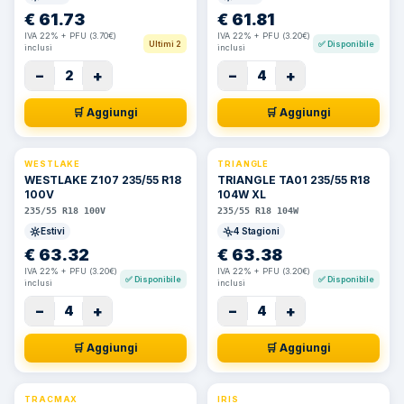
€
61.73
€
61.81
IVA 22% + PFU (3.70€)
IVA 22% + PFU (3.20€)
Ultimi 2
✅
Disponibile
inclusi
inclusi
−
+
−
+
2
4
🛒 Aggiungi
🛒 Aggiungi
WESTLAKE
TRIANGLE
WESTLAKE Z107 235/55 R18
TRIANGLE TA01 235/55 R18
100V
104W XL
235/55 R18 100V
235/55 R18 104W
Estivi
4 Stagioni
€
63.32
€
63.38
IVA 22% + PFU (3.20€)
IVA 22% + PFU (3.20€)
✅
Disponibile
✅
Disponibile
inclusi
inclusi
−
+
−
+
4
4
🛒 Aggiungi
🛒 Aggiungi
TRACMAX
IRIS