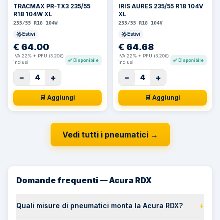
TRACMAX PR-TX3 235/55
IRIS AURES 235/55 R18 104V
R18 104W XL
XL
235/55 R18 104W
235/55 R18 104V
Estivi
Estivi
€
64.00
€
64.68
IVA 22% + PFU (3.20€)
IVA 22% + PFU (3.20€)
✅
Disponibile
✅
Disponibile
inclusi
inclusi
−
+
−
+
4
4
🛒 Aggiungi
🛒 Aggiungi
Vedi tutti i pneumatici
→
Domande frequenti — Acura RDX
Quali misure di pneumatici monta la Acura RDX?
+