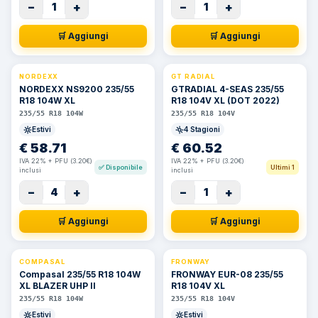
−
+
−
+
1
1
🛒 Aggiungi
🛒 Aggiungi
NORDEXX
GT RADIAL
NORDEXX NS9200 235/55
GTRADIAL 4-SEAS 235/55
R18 104W XL
R18 104V XL (DOT 2022)
235/55 R18 104W
235/55 R18 104V
Estivi
4 Stagioni
€
58.71
€
60.52
IVA 22% + PFU (3.20€)
IVA 22% + PFU (3.20€)
✅
Disponibile
Ultimi 1
inclusi
inclusi
−
+
−
+
4
1
🛒 Aggiungi
🛒 Aggiungi
COMPASAL
FRONWAY
⚡ 24h
Compasal 235/55 R18 104W
FRONWAY EUR-08 235/55
XL BLAZER UHP II
R18 104V XL
235/55 R18 104W
235/55 R18 104V
Estivi
Estivi