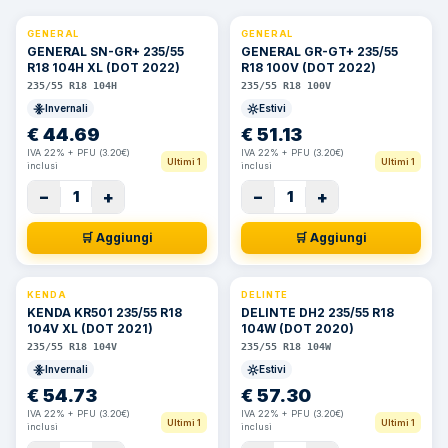
GENERAL
GENERAL
GENERAL SN-GR+ 235/55
GENERAL GR-GT+ 235/55
R18 104H XL (DOT 2022)
R18 100V (DOT 2022)
235/55 R18 104H
235/55 R18 100V
Invernali
Estivi
€
44.69
€
51.13
IVA 22% + PFU (3.20€)
IVA 22% + PFU (3.20€)
Ultimi 1
Ultimi 1
inclusi
inclusi
−
+
−
+
1
1
🛒 Aggiungi
🛒 Aggiungi
KENDA
DELINTE
KENDA KR501 235/55 R18
DELINTE DH2 235/55 R18
104V XL (DOT 2021)
104W (DOT 2020)
235/55 R18 104V
235/55 R18 104W
Invernali
Estivi
€
54.73
€
57.30
IVA 22% + PFU (3.20€)
IVA 22% + PFU (3.20€)
Ultimi 1
Ultimi 1
inclusi
inclusi