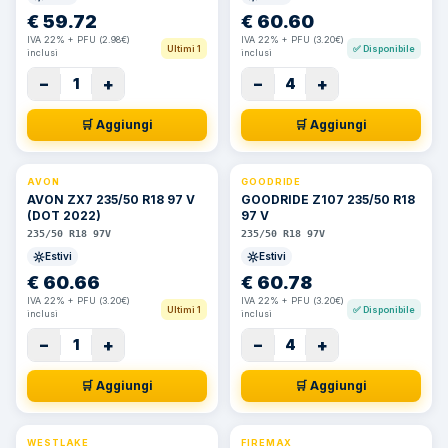
€
59.72
€
60.60
IVA 22% + PFU (2.98€)
IVA 22% + PFU (3.20€)
Ultimi 1
✅
Disponibile
inclusi
inclusi
−
+
−
+
1
4
🛒 Aggiungi
🛒 Aggiungi
AVON
GOODRIDE
AVON ZX7 235/50 R18 97 V
GOODRIDE Z107 235/50 R18
(DOT 2022)
97 V
235/50 R18 97V
235/50 R18 97V
Estivi
Estivi
€
60.66
€
60.78
IVA 22% + PFU (3.20€)
IVA 22% + PFU (3.20€)
Ultimi 1
✅
Disponibile
inclusi
inclusi
−
+
−
+
1
4
🛒 Aggiungi
🛒 Aggiungi
WESTLAKE
FIREMAX