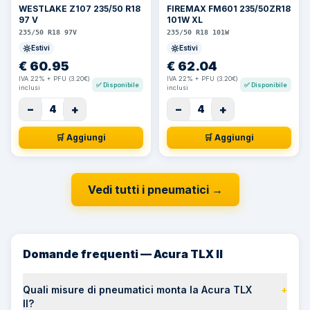
WESTLAKE Z107 235/50 R18
FIREMAX FM601 235/50ZR18
97 V
101W XL
235/50 R18 97V
235/50 R18 101W
Estivi
Estivi
€
60.95
€
62.04
IVA 22% + PFU (3.20€)
IVA 22% + PFU (3.20€)
✅
Disponibile
✅
Disponibile
inclusi
inclusi
−
+
−
+
4
4
🛒 Aggiungi
🛒 Aggiungi
Vedi tutti i pneumatici
→
Domande frequenti — Acura TLX II
Quali misure di pneumatici monta la Acura TLX
+
II?