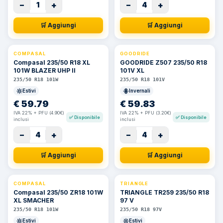
−
+
−
+
1
4
🛒 Aggiungi
🛒 Aggiungi
COMPASAL
GOODRIDE
⚡ 24h
Compasal 235/50 R18 XL
GOODRIDE Z507 235/50 R18
101W BLAZER UHP II
101V XL
235/50 R18 101W
235/50 R18 101V
Estivi
Invernali
€
59.79
€
59.83
IVA 22% + PFU (4.90€)
IVA 22% + PFU (3.20€)
✅
Disponibile
✅
Disponibile
inclusi
inclusi
−
+
−
+
4
4
🛒 Aggiungi
🛒 Aggiungi
COMPASAL
TRIANGLE
⚡ 24h
Compasal 235/50 ZR18 101W
TRIANGLE TR259 235/50 R18
XL SMACHER
97 V
235/50 R18 101W
235/50 R18 97V
Estivi
Estivi