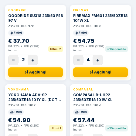
GOODRIDE
FIREMAX
GOODRIDE SU318 235/50 R18
FIREMAX FM601 235/50ZR18
97 V
101W XL
235/50 R18 97V
235/50 R18 101W
Estivi
Estivi
€
37.70
€
54.75
IVA 22% + PFU (3.20€)
IVA 22% + PFU (3.20€)
Ultimi 2
✅
Disponibile
inclusi
inclusi
−
+
−
+
2
4
🛒 Aggiungi
🛒 Aggiungi
YOKOHAMA
COMPASAL
YOKOHAMA ADV-SP
COMPASAL B-UHP2
235/50ZR18 101Y XL (DOT
235/50ZR18 101W XL
2020)
235/50 R18 101Y
235/50 R18 101W
Estivi
Estivi
€
54.90
€
57.44
IVA 22% + PFU (3.20€)
IVA 22% + PFU (3.20€)
Ultimi 1
✅
Disponibile
inclusi
inclusi