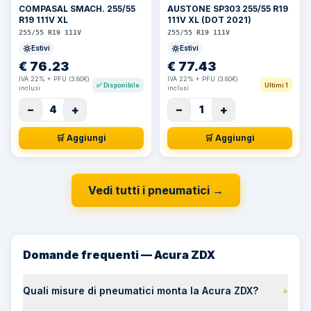
COMPASAL SMACH. 255/55
AUSTONE SP303 255/55 R19
R19 111V XL
111V XL (DOT 2021)
255/55 R19 111V
255/55 R19 111V
Estivi
Estivi
€
76.23
€
77.43
IVA 22% + PFU (3.80€)
IVA 22% + PFU (3.80€)
✅
Disponibile
Ultimi 1
inclusi
inclusi
−
+
−
+
4
1
🛒 Aggiungi
🛒 Aggiungi
Vedi tutti i pneumatici
→
Domande frequenti — Acura ZDX
Quali misure di pneumatici monta la Acura ZDX?
+