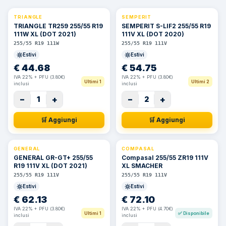
TRIANGLE
SEMPERIT
TRIANGLE TR259 255/55 R19
SEMPERIT S-LIF2 255/55 R19
111W XL (DOT 2021)
111V XL (DOT 2020)
255/55 R19 111W
255/55 R19 111V
Estivi
Estivi
€
44.68
€
54.75
IVA 22% + PFU (3.80€)
IVA 22% + PFU (3.80€)
Ultimi 1
Ultimi 2
inclusi
inclusi
−
+
−
+
1
2
🛒 Aggiungi
🛒 Aggiungi
GENERAL
COMPASAL
⚡ 24h
GENERAL GR-GT+ 255/55
Compasal 255/55 ZR19 111V
R19 111V XL (DOT 2021)
XL SMACHER
255/55 R19 111V
255/55 R19 111V
Estivi
Estivi
€
62.13
€
72.10
IVA 22% + PFU (3.80€)
IVA 22% + PFU (4.70€)
Ultimi 1
✅
Disponibile
inclusi
inclusi