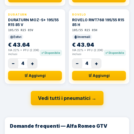
DURATURN
ROVELO
DURATURN MOZ-S+ 195/55
ROVELO RWT768 195/55 R15
R15 85 V
85 H
195/55 R15 85V
195/55 R15 85H
Estivi
Invernali
€
43.64
€
43.94
IVA 22% + PFU (2.20€)
IVA 22% + PFU (2.20€)
✅
Disponibile
✅
Disponibile
inclusi
inclusi
−
+
−
+
4
4
🛒 Aggiungi
🛒 Aggiungi
Vedi tutti i pneumatici
→
Domande frequenti — Alfa Romeo GTV