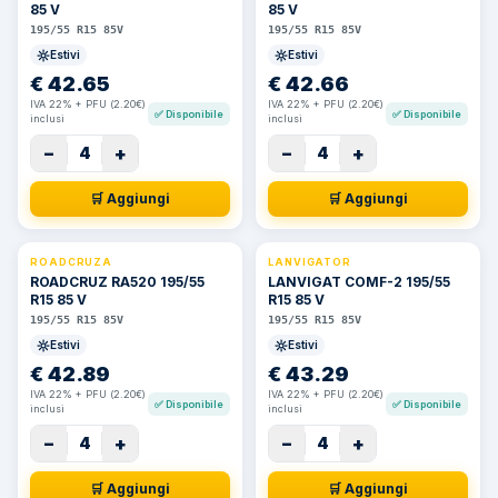
85 V
85 V
195/55 R15 85V
195/55 R15 85V
Estivi
Estivi
€
42.65
€
42.66
IVA 22% + PFU (2.20€)
IVA 22% + PFU (2.20€)
✅
Disponibile
✅
Disponibile
inclusi
inclusi
−
+
−
+
4
4
🛒 Aggiungi
🛒 Aggiungi
ROADCRUZA
LANVIGATOR
ROADCRUZ RA520 195/55
LANVIGAT COMF-2 195/55
R15 85 V
R15 85 V
195/55 R15 85V
195/55 R15 85V
Estivi
Estivi
€
42.89
€
43.29
IVA 22% + PFU (2.20€)
IVA 22% + PFU (2.20€)
✅
Disponibile
✅
Disponibile
inclusi
inclusi
−
+
−
+
4
4
🛒 Aggiungi
🛒 Aggiungi