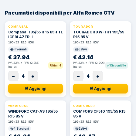
Pneumatici disponibili per Alfa Romeo GTV
COMPASAL
TOURADOR
⚡ 24h
Compasal 195/55 R 15 85H TL
TOURADOR XW-TH1 195/55
ICEBLAZER II
R15 85 V
195/55 R15 85H
195/55 R15 85V
Invernali
Estivi
€
37.94
€
42.14
IVA 22% + PFU (2.98€)
IVA 22% + PFU (2.20€)
Ultimi 4
✅
Disponibile
inclusi
inclusi
−
+
−
+
4
4
🛒 Aggiungi
🛒 Aggiungi
WINDFORCE
COMFORSER
WINDFORC CAT-AS 195/55
COMFORS CF510 195/55 R15
R15 85 V
85 V
195/55 R15 85V
195/55 R15 85V
4 Stagioni
Estivi