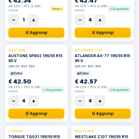
€
42.34
€
42.47
IVA 22% + PFU (2.20€)
IVA 22% + PFU (2.20€)
Ultimi 1
✅
Disponibile
inclusi
inclusi
−
+
−
+
1
4
🛒 Aggiungi
🛒 Aggiungi
AUSTONE
ATLANDER TIRE
AUSTONE SP802 195/55 R15
ATLANDER AX-77 195/55 R15
85 V
85 V
195/55 R15 85V
195/55 R15 85V
Estivi
Estivi
€
42.50
€
42.57
IVA 22% + PFU (2.20€)
IVA 22% + PFU (2.20€)
✅
Disponibile
✅
Disponibile
inclusi
inclusi
−
+
−
+
4
4
🛒 Aggiungi
🛒 Aggiungi
TORQUE
WESTLAKE
TORQUE TQ021 195/55 R15
WESTLAKE Z107 195/55 R15