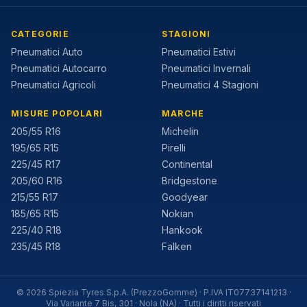
CATEGORIE
STAGIONI
Pneumatici Auto
Pneumatici Estivi
Pneumatici Autocarro
Pneumatici Invernali
Pneumatici Agricoli
Pneumatici 4 Stagioni
MISURE POPOLARI
MARCHE
205/55 R16
Michelin
195/65 R15
Pirelli
225/45 R17
Continental
205/60 R16
Bridgestone
215/55 R17
Goodyear
185/65 R15
Nokian
225/40 R18
Hankook
235/45 R18
Falken
©
2026
Spiezia Tyres S.p.A. (PrezzoGomme) · P.IVA IT07737141213 ·
Via Variante 7 Bis, 301 · Nola (NA) ·
Tutti i diritti riservati