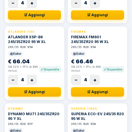
−
+
−
+
4
4
🛒 Aggiungi
🛒 Aggiungi
ATLANDER TIRE
FIREMAX
ATLANDER XSP-86
FIREMAX FM601
245/35ZR20 95 W XL
245/35ZR20 95 W XL
245/35 R20 95W
245/35 R20 95W
Estivi
Estivi
€
66.04
€
66.46
IVA 22% + PFU (4.30€)
IVA 22% + PFU (4.30€)
✅
Disponibile
✅
Disponibile
inclusi
inclusi
−
+
−
+
4
4
🛒 Aggiungi
🛒 Aggiungi
DYNAMO
SUPERIA TIRES
DYNAMO MU71 245/35ZR20
SUPERIA ECO-EV 245/35 R20
95 Y XL
95 W XL
245/35 R20 95Y
245/35 R20 95W
Estivi
Estivi