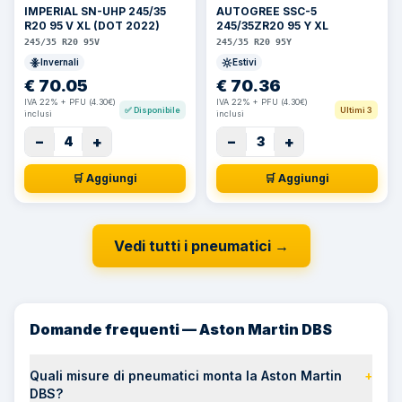
IMPERIAL SN-UHP 245/35
AUTOGREE SSC-5
R20 95 V XL (DOT 2022)
245/35ZR20 95 Y XL
245/35 R20 95V
245/35 R20 95Y
Invernali
Estivi
€
70.05
€
70.36
IVA 22% + PFU (4.30€)
IVA 22% + PFU (4.30€)
✅
Disponibile
Ultimi 3
inclusi
inclusi
−
+
−
+
4
3
🛒 Aggiungi
🛒 Aggiungi
Vedi tutti i pneumatici
→
Domande frequenti — Aston Martin DBS
Quali misure di pneumatici monta la Aston Martin
+
DBS?