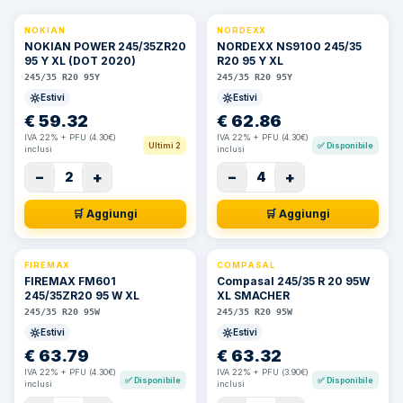
NOKIAN
NORDEXX
NOKIAN POWER 245/35ZR20
NORDEXX NS9100 245/35
95 Y XL (DOT 2020)
R20 95 Y XL
245/35 R20 95Y
245/35 R20 95Y
Estivi
Estivi
€
59.32
€
62.86
IVA 22% + PFU (4.30€)
IVA 22% + PFU (4.30€)
Ultimi 2
✅
Disponibile
inclusi
inclusi
−
+
−
+
2
4
🛒 Aggiungi
🛒 Aggiungi
FIREMAX
COMPASAL
⚡ 24h
FIREMAX FM601
Compasal 245/35 R 20 95W
245/35ZR20 95 W XL
XL SMACHER
245/35 R20 95W
245/35 R20 95W
Estivi
Estivi
€
63.79
€
63.32
IVA 22% + PFU (4.30€)
IVA 22% + PFU (3.90€)
✅
Disponibile
✅
Disponibile
inclusi
inclusi