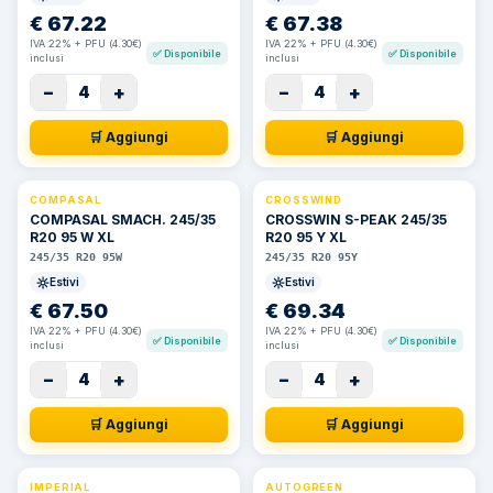
€
67.22
€
67.38
IVA 22% + PFU (4.30€)
IVA 22% + PFU (4.30€)
✅
Disponibile
✅
Disponibile
inclusi
inclusi
−
+
−
+
4
4
🛒 Aggiungi
🛒 Aggiungi
COMPASAL
CROSSWIND
COMPASAL SMACH. 245/35
CROSSWIN S-PEAK 245/35
R20 95 W XL
R20 95 Y XL
245/35 R20 95W
245/35 R20 95Y
Estivi
Estivi
€
67.50
€
69.34
IVA 22% + PFU (4.30€)
IVA 22% + PFU (4.30€)
✅
Disponibile
✅
Disponibile
inclusi
inclusi
−
+
−
+
4
4
🛒 Aggiungi
🛒 Aggiungi
IMPERIAL
AUTOGREEN