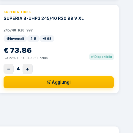
SUPERIA TIRES
SUPERIA B-UHP3 245/40 R20 99 V XL
245/40 R20 99V
Invernali
💧
B
🔊
68
€
73.86
✅
Disponibile
IVA 22% + PFU (4.30€) inclusi
−
+
4
🛒 Aggiungi