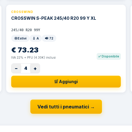
CROSSWIND
CROSSWIN S-PEAK 245/40 R20 99 Y XL
245/40 R20 99Y
Estivi
💧
A
🔊
72
€
73.23
✅
Disponibile
IVA 22% + PFU (4.30€) inclusi
−
+
4
🛒 Aggiungi
Vedi tutti i pneumatici
→