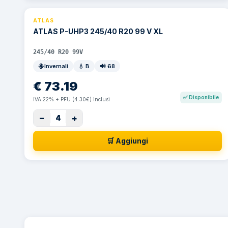
ATLAS
ATLAS P-UHP3 245/40 R20 99 V XL
245/40 R20 99V
Invernali
💧
B
🔊
68
€
73.19
✅
Disponibile
IVA 22% + PFU (4.30€) inclusi
−
+
4
🛒 Aggiungi