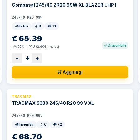
Compasal 245/40 ZR20 99W XL BLAZER UHP II
245/40 R20 99W
Estivi
💧
B
🔊
71
€
65.39
✅
Disponibile
IVA 22% + PFU (2.60€) inclusi
−
+
4
🛒 Aggiungi
TRACMAX
TRACMAX S330 245/40 R20 99 V XL
245/40 R20 99V
Invernali
💧
C
🔊
72
€
68.70