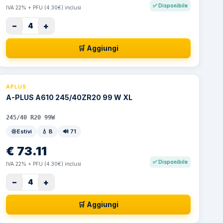
✅
Disponibile
IVA 22% + PFU (4.30€) inclusi
−
+
4
🛒 Aggiungi
APLUS
A-PLUS A610 245/40ZR20 99 W XL
245/40 R20 99W
Estivi
💧
B
🔊
71
€
73.11
✅
Disponibile
IVA 22% + PFU (4.30€) inclusi
−
+
4
🛒 Aggiungi