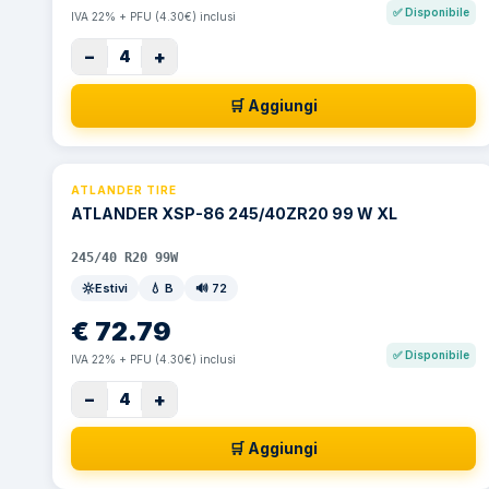
✅
Disponibile
IVA 22% + PFU (4.30€) inclusi
−
+
4
🛒 Aggiungi
ATLANDER TIRE
ATLANDER XSP-86 245/40ZR20 99 W XL
245/40 R20 99W
Estivi
💧
B
🔊
72
€
72.79
✅
Disponibile
IVA 22% + PFU (4.30€) inclusi
−
+
4
🛒 Aggiungi