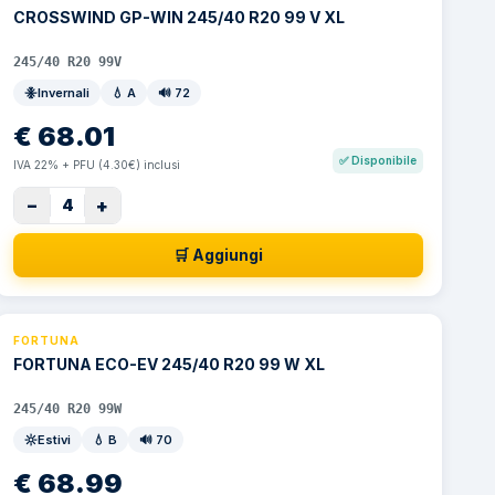
CROSSWIND GP-WIN 245/40 R20 99 V XL
245/40 R20 99V
Invernali
💧
A
🔊
72
€
68.01
✅
Disponibile
IVA 22% + PFU (4.30€) inclusi
−
+
4
🛒 Aggiungi
FORTUNA
FORTUNA ECO-EV 245/40 R20 99 W XL
245/40 R20 99W
Estivi
💧
B
🔊
70
€
68.99