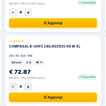
✅
Disponibile
IVA 22% + PFU (4.30€) inclusi
−
+
4
🛒 Aggiungi
COMPASAL
COMPASAL B-UHP2 245/40ZR20 99 W XL
245/40 R20 99W
Estivi
💧
B
🔊
71
€
72.87
✅
Disponibile
IVA 22% + PFU (4.30€) inclusi
−
+
4
🛒 Aggiungi