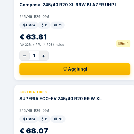
Compasal 245/40 R20 XL 99W BLAZER UHP II
245/40 R20 99W
Estivi
💧
B
🔊
71
€
63.81
Ultimi 1
IVA 22% + PFU (4.70€) inclusi
−
+
1
🛒 Aggiungi
SUPERIA TIRES
SUPERIA ECO-EV 245/40 R20 99 W XL
245/40 R20 99W
Estivi
💧
B
🔊
70
€
68.07