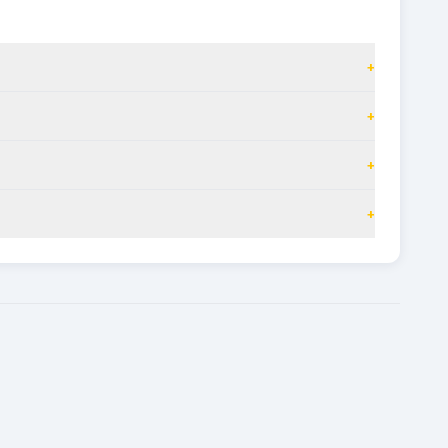
+
+
+
+