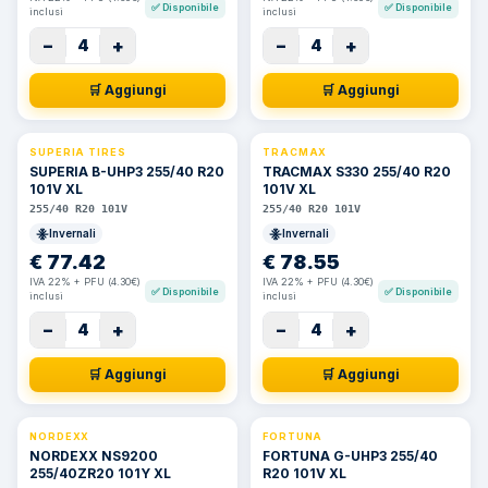
✅
Disponibile
✅
Disponibile
inclusi
inclusi
−
+
−
+
4
4
🛒 Aggiungi
🛒 Aggiungi
SUPERIA TIRES
TRACMAX
SUPERIA B-UHP3 255/40 R20
TRACMAX S330 255/40 R20
101V XL
101V XL
255/40 R20 101V
255/40 R20 101V
Invernali
Invernali
€
77.42
€
78.55
IVA 22% + PFU (4.30€)
IVA 22% + PFU (4.30€)
✅
Disponibile
✅
Disponibile
inclusi
inclusi
−
+
−
+
4
4
🛒 Aggiungi
🛒 Aggiungi
NORDEXX
FORTUNA
NORDEXX NS9200
FORTUNA G-UHP3 255/40
255/40ZR20 101Y XL
R20 101V XL