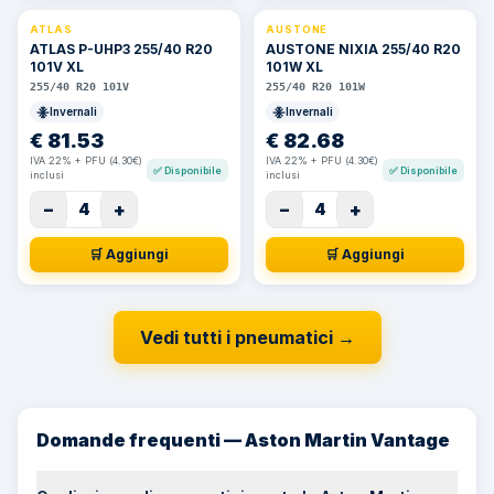
ATLAS
AUSTONE
ATLAS P-UHP3 255/40 R20
AUSTONE NIXIA 255/40 R20
101V XL
101W XL
255/40 R20 101V
255/40 R20 101W
Invernali
Invernali
€
81.53
€
82.68
IVA 22% + PFU (4.30€)
IVA 22% + PFU (4.30€)
✅
Disponibile
✅
Disponibile
inclusi
inclusi
−
+
−
+
4
4
🛒 Aggiungi
🛒 Aggiungi
Vedi tutti i pneumatici
→
Domande frequenti — Aston Martin Vantage