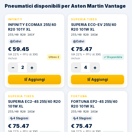
Pneumatici disponibili per Aston Martin Vantage
INFINITY
SUPERIA TIRES
INFINITY ECOMAX 255/40
SUPERIA ECO-EV 255/40
R20 101Y XL
R20 101W XL
255/40 R20 101Y
255/40 R20 101W
Estivi
Estivi
€
59.45
€
75.47
IVA 22% + PFU (4.30€)
IVA 22% + PFU (4.30€)
Ultimi 2
✅
Disponibile
inclusi
inclusi
−
+
−
+
2
4
🛒 Aggiungi
🛒 Aggiungi
SUPERIA TIRES
FORTUNA
SUPERIA EC2-4S 255/40 R20
FORTUNA EP2-4S 255/40
101W XL
R20 101W XL
255/40 R20 101W
255/40 R20 101W
4 Stagioni
4 Stagioni
€
75.47
€
75.47
IVA 22% + PFU (4.30€)
IVA 22% + PFU (4.30€)