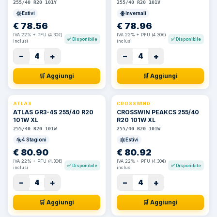
255/40 R20 101Y
255/40 R20 101V
Estivi
Invernali
€
78.56
€
78.96
IVA 22% + PFU (4.30€)
IVA 22% + PFU (4.30€)
✅
Disponibile
✅
Disponibile
inclusi
inclusi
−
+
−
+
4
4
🛒 Aggiungi
🛒 Aggiungi
ATLAS
CROSSWIND
ATLAS GR3-4S 255/40 R20
CROSSWIN PEAKCS 255/40
101W XL
R20 101W XL
255/40 R20 101W
255/40 R20 101W
4 Stagioni
Estivi
€
80.90
€
80.92
IVA 22% + PFU (4.30€)
IVA 22% + PFU (4.30€)
✅
Disponibile
✅
Disponibile
inclusi
inclusi
−
+
−
+
4
4
🛒 Aggiungi
🛒 Aggiungi