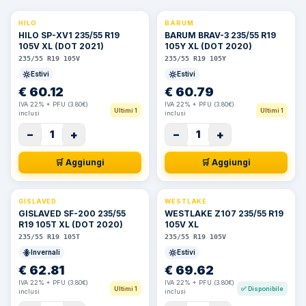
HILO
BARUM
HILO SP-XV1 235/55 R19
BARUM BRAV-3 235/55 R19
105V XL (DOT 2021)
105Y XL (DOT 2020)
235/55 R19 105V
235/55 R19 105Y
Estivi
Estivi
€
60.12
€
60.79
IVA 22% + PFU (3.80€)
IVA 22% + PFU (3.80€)
Ultimi 1
Ultimi 1
inclusi
inclusi
−
+
−
+
1
1
🛒 Aggiungi
🛒 Aggiungi
GISLAVED
WESTLAKE
GISLAVED SF-200 235/55
WESTLAKE Z107 235/55 R19
R19 105T XL (DOT 2020)
105V XL
235/55 R19 105T
235/55 R19 105V
Invernali
Estivi
€
62.81
€
69.62
IVA 22% + PFU (3.80€)
IVA 22% + PFU (3.80€)
Ultimi 1
✅
Disponibile
inclusi
inclusi