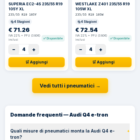
SUPERIA EC2-4S 235/55 R19
WESTLAKE Z401 235/55 R19
105Y XL
105W XL
235/55 R19 105Y
235/55 R19 105W
4 Stagioni
4 Stagioni
€
71.26
€
72.54
IVA 22% + PFU (3.80€)
IVA 22% + PFU (3.80€)
✅
Disponibile
✅
Disponibile
inclusi
inclusi
−
+
−
+
4
4
🛒 Aggiungi
🛒 Aggiungi
Vedi tutti i pneumatici
→
Domande frequenti — Audi Q4 e-tron
Quali misure di pneumatici monta la Audi Q4 e-
+
tron?