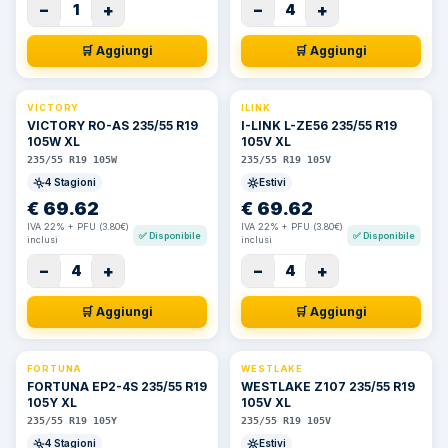
−
+
−
+
1
4
🛒 Aggiungi
🛒 Aggiungi
VICTORY
ILINK
VICTORY RO-AS 235/55 R19
I-LINK L-ZE56 235/55 R19
105W XL
105V XL
235/55 R19 105W
235/55 R19 105V
4 Stagioni
Estivi
€
69.62
€
69.62
IVA 22% + PFU (3.80€)
IVA 22% + PFU (3.80€)
✅
Disponibile
✅
Disponibile
inclusi
inclusi
−
+
−
+
4
4
🛒 Aggiungi
🛒 Aggiungi
FORTUNA
WESTLAKE
FORTUNA EP2-4S 235/55 R19
WESTLAKE Z107 235/55 R19
105Y XL
105V XL
235/55 R19 105Y
235/55 R19 105V
4 Stagioni
Estivi