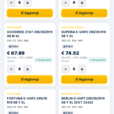
−
+
−
+
4
4
🛒 Aggiungi
🛒 Aggiungi
GOODRIDE
SUPERIA TIRES
GOODRIDE Z107 265/35ZR19
SUPERIA E-UHP2 265/35 R19
98 W XL
98 Y XL
265/35 R19 98W
265/35 R19 98Y
Estivi
Estivi
€
67.89
€
74.52
IVA 22% + PFU (3.80€)
IVA 22% + PFU (3.80€)
✅
Disponibile
✅
Disponibile
inclusi
inclusi
−
+
−
+
4
4
🛒 Aggiungi
🛒 Aggiungi
FORTUNA
BERLIN TIRES
FORTUNA E-UHP2 265/35
BERLIN S-UHP1 265/35ZR19
R19 98 Y XL
98 Y XL (DOT 2020)
265/35 R19 98Y
265/35 R19 98Y
Estivi
Estivi