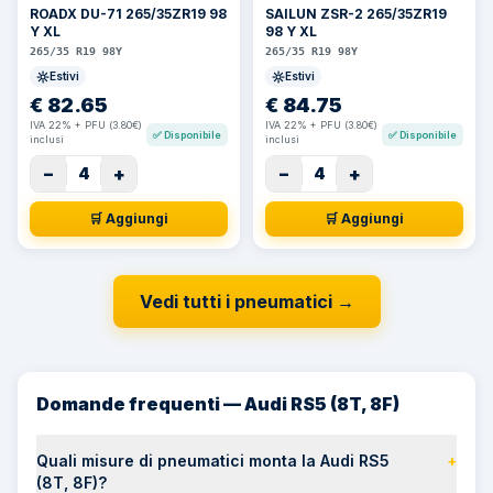
ROADX DU-71 265/35ZR19 98
SAILUN ZSR-2 265/35ZR19
Y XL
98 Y XL
265/35 R19 98Y
265/35 R19 98Y
Estivi
Estivi
€
82.65
€
84.75
IVA 22% + PFU (3.80€)
IVA 22% + PFU (3.80€)
✅
Disponibile
✅
Disponibile
inclusi
inclusi
−
+
−
+
4
4
🛒 Aggiungi
🛒 Aggiungi
Vedi tutti i pneumatici
→
Domande frequenti — Audi RS5 (8T, 8F)
Quali misure di pneumatici monta la Audi RS5
+
(8T, 8F)?