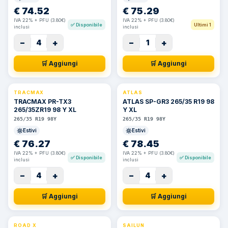
€
74.52
€
75.29
IVA 22% + PFU (3.80€)
IVA 22% + PFU (3.80€)
✅
Disponibile
Ultimi 1
inclusi
inclusi
−
+
−
+
4
1
🛒 Aggiungi
🛒 Aggiungi
TRACMAX
ATLAS
TRACMAX PR-TX3
ATLAS SP-GR3 265/35 R19 98
265/35ZR19 98 Y XL
Y XL
265/35 R19 98Y
265/35 R19 98Y
Estivi
Estivi
€
76.27
€
78.45
IVA 22% + PFU (3.80€)
IVA 22% + PFU (3.80€)
✅
Disponibile
✅
Disponibile
inclusi
inclusi
−
+
−
+
4
4
🛒 Aggiungi
🛒 Aggiungi
ROAD X
SAILUN