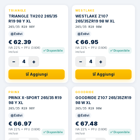
TRIANGLE
WESTLAKE
TRIANGLE TH202 265/35
WESTLAKE Z107
R19 98 Y XL
265/35ZR19 98 W XL
265/35 R19 98Y
265/35 R19 98W
Estivi
Estivi
€
62.39
€
66.95
IVA 22% + PFU (3.80€)
IVA 22% + PFU (3.80€)
✅
Disponibile
✅
Disponibile
inclusi
inclusi
−
+
−
+
4
4
🛒 Aggiungi
🛒 Aggiungi
PRINX
GOODRIDE
PRINX X-SPORT 265/35 R19
GOODRIDE Z107 265/35ZR19
98 Y XL
98 W XL
265/35 R19 98Y
265/35 R19 98W
Estivi
Estivi
€
66.97
€
67.48
IVA 22% + PFU (3.80€)
IVA 22% + PFU (3.80€)
✅
Disponibile
✅
Disponibile
inclusi
inclusi