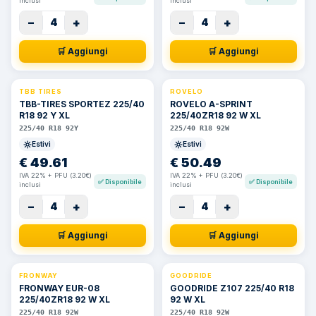
inclusi
inclusi
−
+
−
+
4
4
🛒 Aggiungi
🛒 Aggiungi
TBB TIRES
ROVELO
TBB-TIRES SPORTEZ 225/40
ROVELO A-SPRINT
R18 92 Y XL
225/40ZR18 92 W XL
225/40 R18 92Y
225/40 R18 92W
Estivi
Estivi
€
49.61
€
50.49
IVA 22% + PFU (3.20€)
IVA 22% + PFU (3.20€)
✅
Disponibile
✅
Disponibile
inclusi
inclusi
−
+
−
+
4
4
🛒 Aggiungi
🛒 Aggiungi
FRONWAY
GOODRIDE
FRONWAY EUR-08
GOODRIDE Z107 225/40 R18
225/40ZR18 92 W XL
92 W XL
225/40 R18 92W
225/40 R18 92W