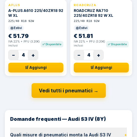
APLUS
ROADCRUZA
A-PLUS A610 225/40ZR18 92
ROADCRUZ RA710
W XL
225/40ZR18 92 W XL
225/40 R18 92W
225/40 R18 92W
Estivi
Estivi
€
51.79
€
51.81
IVA 22% + PFU (3.20€)
IVA 22% + PFU (3.20€)
✅
Disponibile
✅
Disponibile
inclusi
inclusi
−
+
−
+
4
4
🛒 Aggiungi
🛒 Aggiungi
Vedi tutti i pneumatici
→
Domande frequenti — Audi S3 IV (8Y)
Quali misure di pneumatici monta la Audi S3 IV
+