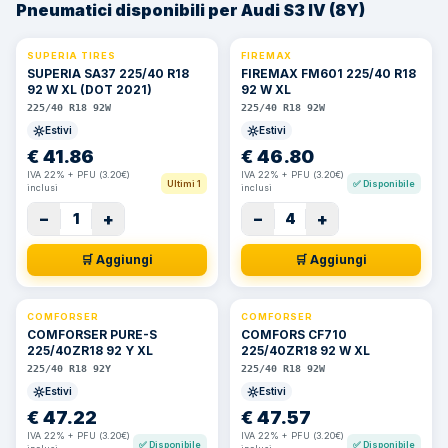
Pneumatici disponibili per Audi S3 IV (8Y)
SUPERIA TIRES
FIREMAX
SUPERIA SA37 225/40 R18
FIREMAX FM601 225/40 R18
92 W XL (DOT 2021)
92 W XL
225/40 R18 92W
225/40 R18 92W
Estivi
Estivi
€
41.86
€
46.80
IVA 22% + PFU (3.20€)
IVA 22% + PFU (3.20€)
Ultimi 1
✅
Disponibile
inclusi
inclusi
−
+
−
+
1
4
🛒 Aggiungi
🛒 Aggiungi
COMFORSER
COMFORSER
COMFORSER PURE-S
COMFORS CF710
225/40ZR18 92 Y XL
225/40ZR18 92 W XL
225/40 R18 92Y
225/40 R18 92W
Estivi
Estivi
€
47.22
€
47.57
IVA 22% + PFU (3.20€)
IVA 22% + PFU (3.20€)
✅
Disponibile
✅
Disponibile