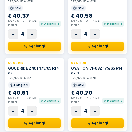
175/65 R14 82H
175/65 R14 82H
Estivi
Estivi
€
40.37
€
40.58
IVA 22% + PFU (1.80€)
IVA 22% + PFU (1.80€)
✅
Disponibile
✅
Disponibile
inclusi
inclusi
−
+
−
+
4
4
🛒 Aggiungi
🛒 Aggiungi
GOODRIDE
OVATION
GOODRIDE Z401 175/65 R14
OVATION VI-682 175/65 R14
82 T
82 H
175/65 R14 82T
175/65 R14 82H
4 Stagioni
Estivi
€
40.61
€
40.70
IVA 22% + PFU (1.80€)
IVA 22% + PFU (1.80€)
✅
Disponibile
✅
Disponibile
inclusi
inclusi
−
+
−
+
4
4
🛒 Aggiungi
🛒 Aggiungi