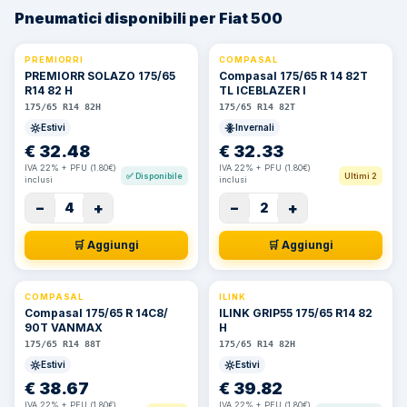
Pneumatici disponibili per Fiat 500
PREMIORRI
COMPASAL
⚡ 24h
PREMIORR SOLAZO 175/65
Compasal 175/65 R 14 82T
R14 82 H
TL ICEBLAZER I
175/65 R14 82H
175/65 R14 82T
Estivi
Invernali
€
32.48
€
32.33
IVA 22% + PFU (1.80€)
IVA 22% + PFU (1.80€)
✅
Disponibile
Ultimi 2
inclusi
inclusi
−
+
−
+
4
2
🛒 Aggiungi
🛒 Aggiungi
COMPASAL
ILINK
⚡ 24h
Compasal 175/65 R 14C8/
ILINK GRIP55 175/65 R14 82
90T VANMAX
H
175/65 R14 88T
175/65 R14 82H
Estivi
Estivi
€
38.67
€
39.82
IVA 22% + PFU (1.80€)
IVA 22% + PFU (1.80€)