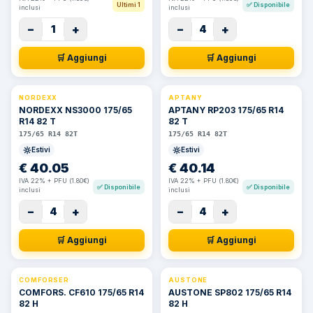
Ultimi 1
✅
Disponibile
inclusi
inclusi
−
+
−
+
1
4
🛒 Aggiungi
🛒 Aggiungi
NORDEXX
APTANY
NORDEXX NS3000 175/65
APTANY RP203 175/65 R14
R14 82 T
82 T
175/65 R14 82T
175/65 R14 82T
Estivi
Estivi
€
40.05
€
40.14
IVA 22% + PFU (1.80€)
IVA 22% + PFU (1.80€)
✅
Disponibile
✅
Disponibile
inclusi
inclusi
−
+
−
+
4
4
🛒 Aggiungi
🛒 Aggiungi
COMFORSER
AUSTONE
COMFORS. CF610 175/65 R14
AUSTONE SP802 175/65 R14
82 H
82 H