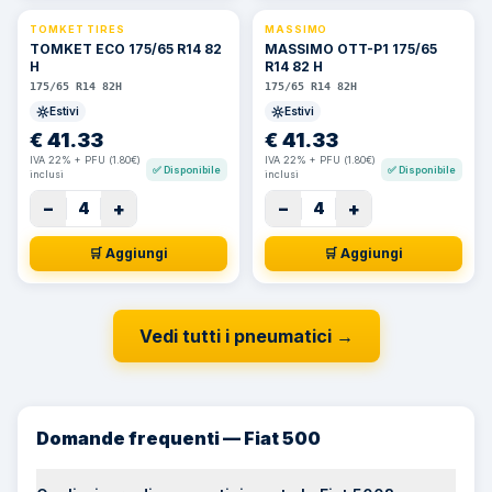
TOMKET TIRES
MASSIMO
TOMKET ECO 175/65 R14 82
MASSIMO OTT-P1 175/65
H
R14 82 H
175/65 R14 82H
175/65 R14 82H
Estivi
Estivi
€
41.33
€
41.33
IVA 22% + PFU (1.80€)
IVA 22% + PFU (1.80€)
✅
Disponibile
✅
Disponibile
inclusi
inclusi
−
+
−
+
4
4
🛒 Aggiungi
🛒 Aggiungi
Vedi tutti i pneumatici
→
Domande frequenti — Fiat 500