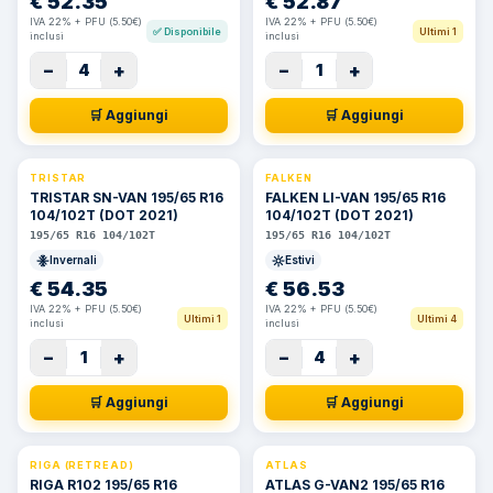
€
52.35
€
52.87
IVA 22% + PFU (5.50€)
IVA 22% + PFU (5.50€)
✅
Disponibile
Ultimi 1
inclusi
inclusi
−
+
−
+
4
1
🛒 Aggiungi
🛒 Aggiungi
TRISTAR
FALKEN
TRISTAR SN-VAN 195/65 R16
FALKEN LI-VAN 195/65 R16
104/102T (DOT 2021)
104/102T (DOT 2021)
195/65 R16 104/102T
195/65 R16 104/102T
Invernali
Estivi
€
54.35
€
56.53
IVA 22% + PFU (5.50€)
IVA 22% + PFU (5.50€)
Ultimi 1
Ultimi 4
inclusi
inclusi
−
+
−
+
1
4
🛒 Aggiungi
🛒 Aggiungi
RIGA (RETREAD)
ATLAS
RIGA R102 195/65 R16
ATLAS G-VAN2 195/65 R16