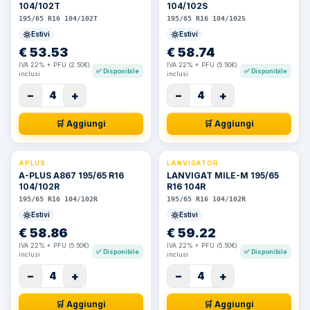
104/102T
104/102S
195/65 R16 104/102T
195/65 R16 104/102S
Estivi
Estivi
€
53.53
€
58.74
IVA 22% + PFU (2.50€)
IVA 22% + PFU (5.50€)
✅
Disponibile
✅
Disponibile
inclusi
inclusi
−
+
−
+
4
4
🛒 Aggiungi
🛒 Aggiungi
APLUS
LANVIGATOR
A-PLUS A867 195/65 R16
LANVIGAT MILE-M 195/65
104/102R
R16 104R
195/65 R16 104/102R
195/65 R16 104/102R
Estivi
Estivi
€
58.86
€
59.22
IVA 22% + PFU (5.50€)
IVA 22% + PFU (5.50€)
✅
Disponibile
✅
Disponibile
inclusi
inclusi
−
+
−
+
4
4
🛒 Aggiungi
🛒 Aggiungi