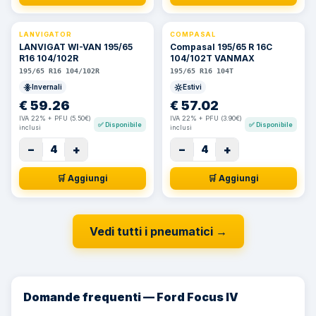
LANVIGATOR
COMPASAL
⚡ 24h
LANVIGAT WI-VAN 195/65
Compasal 195/65 R 16C
R16 104/102R
104/102T VANMAX
195/65 R16 104/102R
195/65 R16 104T
Invernali
Estivi
€
59.26
€
57.02
IVA 22% + PFU (5.50€)
IVA 22% + PFU (3.90€)
✅
Disponibile
✅
Disponibile
inclusi
inclusi
−
+
−
+
4
4
🛒 Aggiungi
🛒 Aggiungi
Vedi tutti i pneumatici
→
Domande frequenti — Ford Focus IV