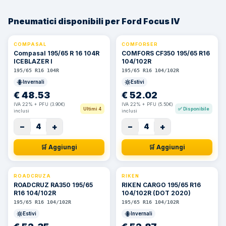
Pneumatici disponibili per Ford Focus IV
COMPASAL
COMFORSER
⚡ 24h
Compasal 195/65 R 16 104R
COMFORS CF350 195/65 R16
ICEBLAZER I
104/102R
195/65 R16 104R
195/65 R16 104/102R
Invernali
Estivi
€
48.53
€
52.02
IVA 22% + PFU (3.90€)
IVA 22% + PFU (5.50€)
Ultimi 4
✅
Disponibile
inclusi
inclusi
−
+
−
+
4
4
🛒 Aggiungi
🛒 Aggiungi
ROADCRUZA
RIKEN
ROADCRUZ RA350 195/65
RIKEN CARGO 195/65 R16
R16 104/102R
104/102R (DOT 2020)
195/65 R16 104/102R
195/65 R16 104/102R
Estivi
Invernali