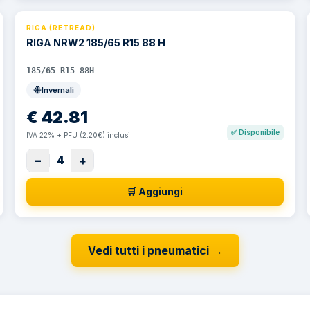
RIGA (RETREAD)
RIGA NRW2 185/65 R15 88 H
185/65 R15 88H
Invernali
€
42.81
✅
Disponibile
IVA 22% + PFU (2.20€) inclusi
−
+
4
🛒 Aggiungi
Vedi tutti i pneumatici
→