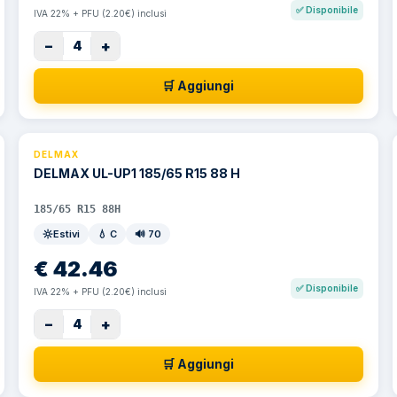
✅
Disponibile
IVA 22% + PFU (2.20€) inclusi
−
+
4
🛒 Aggiungi
DELMAX
DELMAX UL-UP1 185/65 R15 88 H
185/65 R15 88H
Estivi
💧
C
🔊
70
€
42.46
✅
Disponibile
IVA 22% + PFU (2.20€) inclusi
−
+
4
🛒 Aggiungi