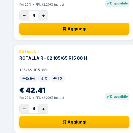
✅
Disponibile
IVA 22% + PFU (2.20€) inclusi
−
+
4
🛒 Aggiungi
ROTALLA
ROTALLA RH02 185/65 R15 88 H
185/65 R15 88H
Estivi
💧
C
🔊
70
€
42.41
✅
Disponibile
IVA 22% + PFU (2.20€) inclusi
−
+
4
🛒 Aggiungi