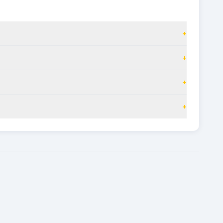
+
+
+
+