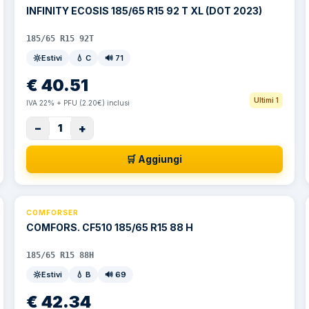
INFINITY ECOSIS 185/65 R15 92 T XL (DOT 2023)
185/65 R15 92T
Estivi
💧
C
🔊
71
€
40.51
Ultimi 1
IVA 22% + PFU (2.20€) inclusi
−
+
1
🛒 Aggiungi
COMFORSER
COMFORS. CF510 185/65 R15 88 H
185/65 R15 88H
Estivi
💧
B
🔊
69
€
42.34