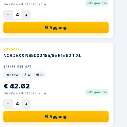
✅
Disponibile
IVA 22% + PFU (2.20€) inclusi
−
+
4
🛒 Aggiungi
NORDEXX
NORDEXX NS5000 185/65 R15 92 T XL
185/65 R15 92T
Estivi
💧
C
🔊
71
€
42.62
✅
Disponibile
IVA 22% + PFU (2.20€) inclusi
−
+
4
🛒 Aggiungi