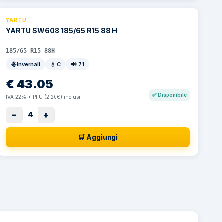
YARTU
YARTU SW608 185/65 R15 88 H
185/65 R15 88H
Invernali
💧
C
🔊
71
€
43.05
✅
Disponibile
IVA 22% + PFU (2.20€) inclusi
−
+
4
🛒 Aggiungi