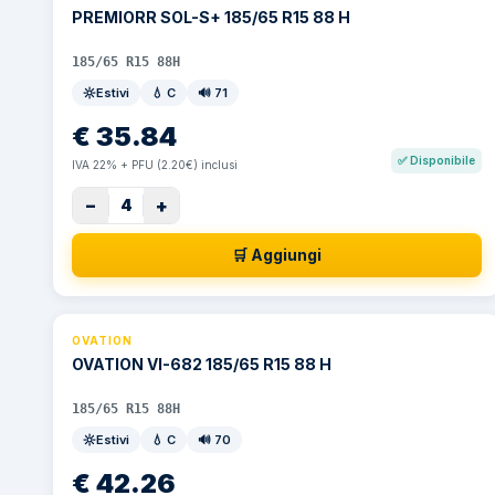
PREMIORR SOL-S+ 185/65 R15 88 H
185/65 R15 88H
Estivi
💧
C
🔊
71
€
35.84
✅
Disponibile
IVA 22% + PFU (2.20€) inclusi
−
+
4
🛒 Aggiungi
OVATION
OVATION VI-682 185/65 R15 88 H
185/65 R15 88H
Estivi
💧
C
🔊
70
€
42.26