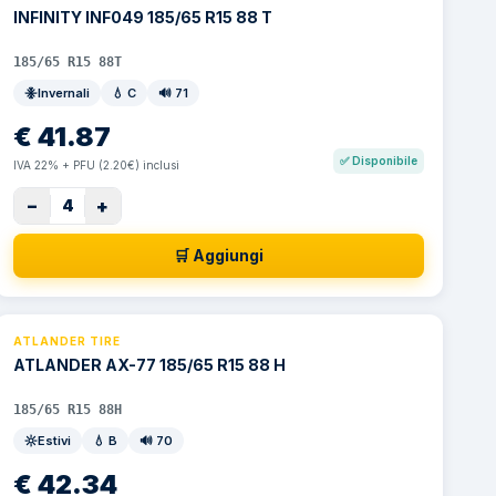
INFINITY INF049 185/65 R15 88 T
185/65 R15 88T
Invernali
💧
C
🔊
71
€
41.87
✅
Disponibile
IVA 22% + PFU (2.20€) inclusi
−
+
4
🛒 Aggiungi
ATLANDER TIRE
ATLANDER AX-77 185/65 R15 88 H
185/65 R15 88H
Estivi
💧
B
🔊
70
€
42.34